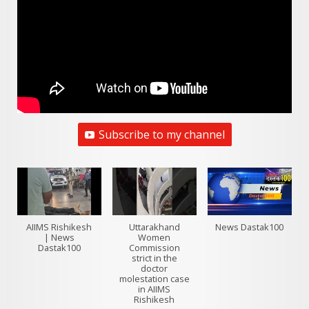
Subscribe to my channel
AIIMS Rishikesh
Uttarakhand
News Dastak100
| News
Women
Dastak100
Commission
strict in the
doctor
molestation case
in AIIMS
Rishikesh