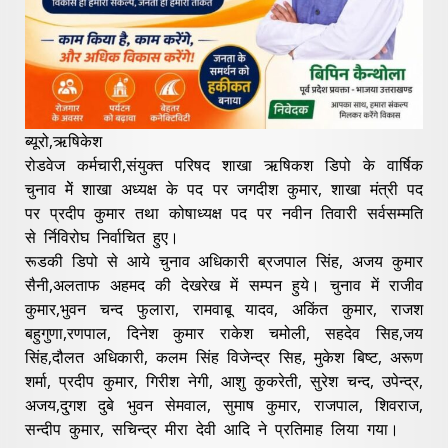
ब्यूरो,ऋषिकेश
रोडवेज कर्मचारी,संयुक्त परिषद शाखा ऋषिकश डिपो के वार्षिक
चुनाव मेें शाखा अध्यक्ष के पद पर जगदीश कुमार, शाखा मंत्री पद
पर प्रदीप कुमार तथा कोषाध्यक्ष पद पर नवीन तिवारी सर्वसम्मति
से र्निविरोघ निर्वाचित हुए।
रूडकी डिपो से आये चुनाव अधिकारी ब्रजपाल सिंह, अजय कुमार
सैनी,अलताफ अहमद की देखरेख में सम्पन हुये। चुनाव में राजीव
कुमार,भुवन चन्द फुलारा, रामवाबू यादव, अकिंत कुमार, राजश
बहुगुणा,रणपाल, दिनेश कुमार राकेश चमोली, सहदेव सिह,जय
सिंह,दौलत अधिकारी, कलम सिंह विजेन्द्र सिह, मुकेश बिष्ट, अरूण
शर्मा, प्रदीप कुमार, गिरीश नेगी, आशु कुकरेती, सुरेश चन्द, उपेन्द्र,
अजय,दु्गश दुबे भुवन सेमवाल, सुमाष कुमार, राजपाल, शिवराज,
सन्दीप कुमार, सचिन्द्र मीरा देवी आदि ने प्रतिमाह लिया गया।