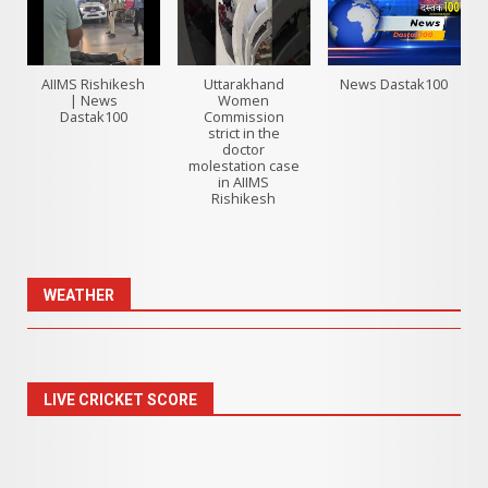
AIIMS Rishikesh
Uttarakhand
News Dastak100
| News
Women
Dastak100
Commission
strict in the
doctor
molestation case
in AIIMS
Rishikesh
WEATHER
LIVE CRICKET SCORE