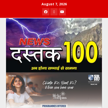
Skip
August 7, 2026
to
Facebook
Twitter
Youtube
content