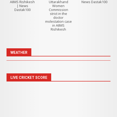
AIIMS Rishikesh
Uttarakhand
News Dastak100
| News
Women
Dastak100
Commission
strict in the
doctor
molestation case
in AIIMS
Rishikesh
WEATHER
LIVE CRICKET SCORE