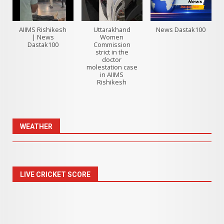
AIIMS Rishikesh
Uttarakhand
News Dastak100
| News
Women
Dastak100
Commission
strict in the
doctor
molestation case
in AIIMS
Rishikesh
WEATHER
LIVE CRICKET SCORE