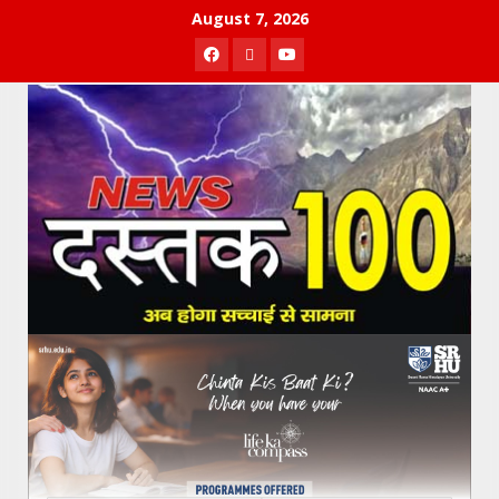
Skip
August 7, 2026
to
Facebook
Twitter
Youtube
content