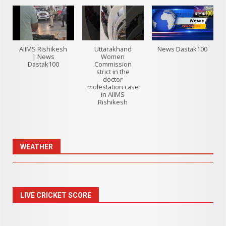
AIIMS Rishikesh
Uttarakhand
News Dastak100
| News
Women
Dastak100
Commission
strict in the
doctor
molestation case
in AIIMS
Rishikesh
WEATHER
LIVE CRICKET SCORE