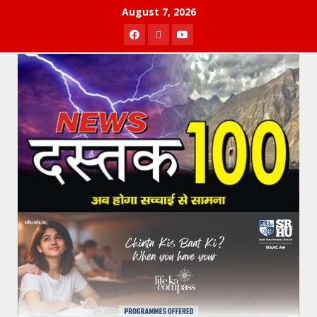
Skip
August 7, 2026
to
Facebook
Twitter
Youtube
content