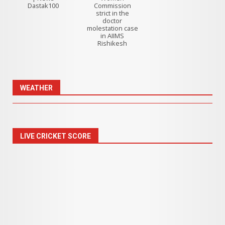
Dastak100
Commission
strict in the
doctor
molestation case
in AIIMS
Rishikesh
WEATHER
LIVE CRICKET SCORE