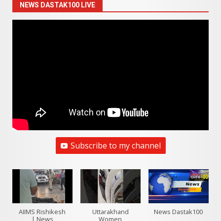
NEWS DASTAK100 LIVE
Subscribe to my channel
AIIMS Rishikesh
Uttarakhand
News Dastak100
| News
Women