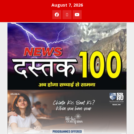
Skip
August 7, 2026
to
Facebook
Twitter
Youtube
content