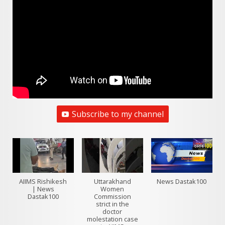
Subscribe to my channel
AIIMS Rishikesh
Uttarakhand
News Dastak100
| News
Women
Dastak100
Commission
strict in the
doctor
molestation case