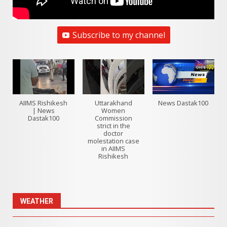
Subscribe to my channel
AIIMS Rishikesh
Uttarakhand
News Dastak100
| News
Women
Dastak100
Commission
strict in the
doctor
molestation case
in AIIMS
Rishikesh
WEATHER