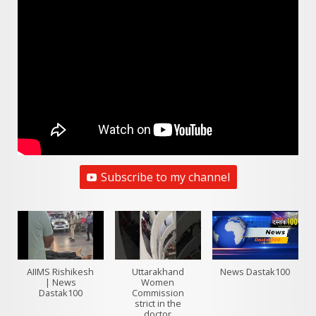
Subscribe to my channel
AIIMS Rishikesh
Uttarakhand
News Dastak100
| News
Women
Dastak100
Commission
strict in the
doctor