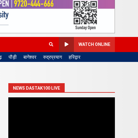
WATCH ONLINE
़
पौड़ी
बागेश्वर
रुद्रप्रयाग
हरिद्वार
NEWS DASTAK100 LIVE