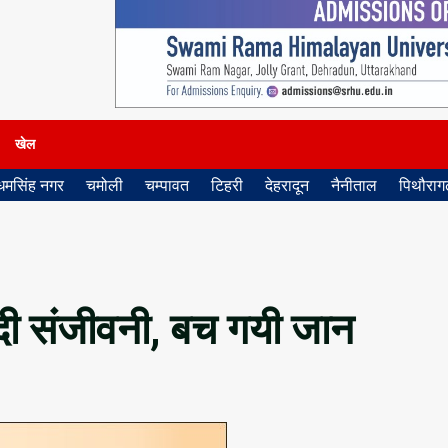
खेल
धमसिंह नगर
चमोली
चम्पावत
टिहरी
देहरादून
नैनीताल
पिथौरागढ
 दी संजीवनी, बच गयी जान