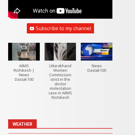
Subscribe to my channel
AIIMS
Uttarakhand
News
Rishikesh |
Women
Dastak100
News
Commission
Dastak100
strict in the
doctor
molestation
case in AIIMS
Rishikesh
WEATHER