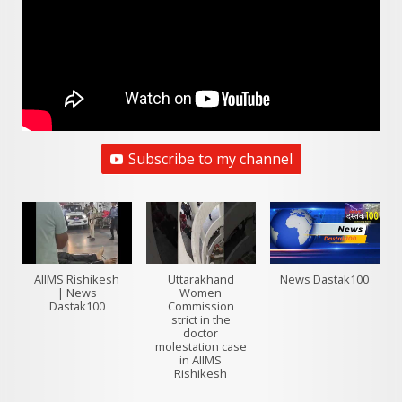
Subscribe to my channel
AIIMS Rishikesh
Uttarakhand
News Dastak100
| News
Women
Dastak100
Commission
strict in the
doctor
molestation case
in AIIMS
Rishikesh