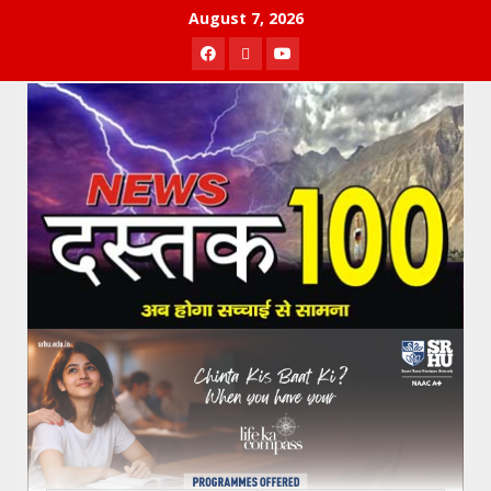
Skip
August 7, 2026
to
Facebook
Twitter
Youtube
content