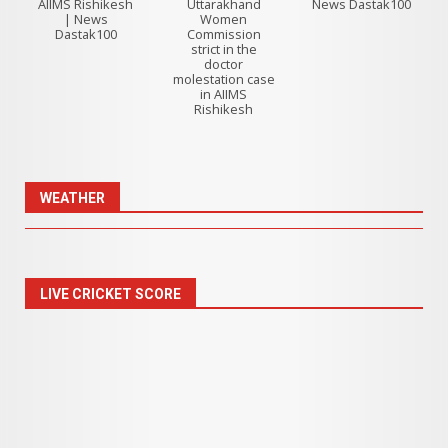
AIIMS Rishikesh
Uttarakhand
News Dastak100
| News
Women
Dastak100
Commission
strict in the
doctor
molestation case
in AIIMS
Rishikesh
WEATHER
LIVE CRICKET SCORE