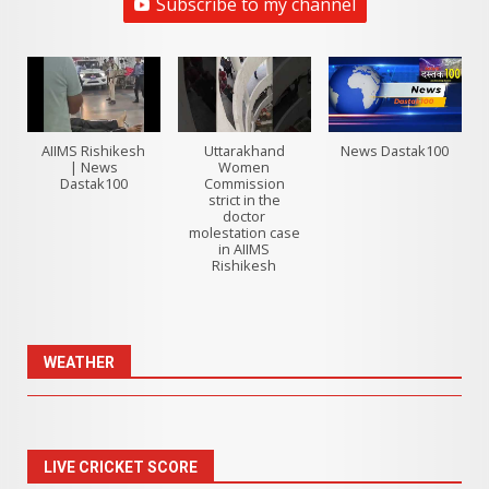
Subscribe to my channel
AIIMS Rishikesh
Uttarakhand
News Dastak100
| News
Women
Dastak100
Commission
strict in the
doctor
molestation case
in AIIMS
Rishikesh
WEATHER
LIVE CRICKET SCORE