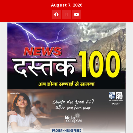
Skip
August 7, 2026
to
Facebook
Twitter
Youtube
content