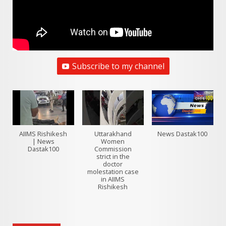
Subscribe to my channel
AIIMS Rishikesh
Uttarakhand
News Dastak100
| News
Women
Dastak100
Commission
strict in the
doctor
molestation case
in AIIMS
Rishikesh