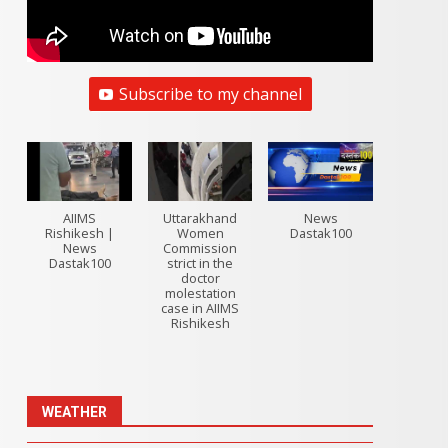
Subscribe to my channel
AIIMS
Uttarakhand
News
Rishikesh |
Women
Dastak100
News
Commission
Dastak100
strict in the
doctor
molestation
case in AIIMS
Rishikesh
WEATHER