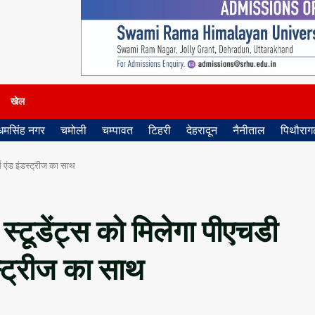
खेल
धमसिंह नगर
चमोली
चम्पावत
टिहरी
देहरादून
नैनीताल
पिथौरागढ
स एंड इंडस्ट्रीज का साथ
्टूडेंट्स को मिलेगा पीएचडी
स्ट्रीज का साथ