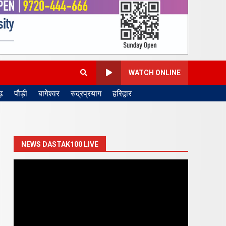
WATCH ONLINE
़
पौड़ी
बागेश्वर
रुद्रप्रयाग
हरिद्वार
NEWS DASTAK100 LIVE