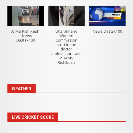
AIIMS Rishikesh
Uttarakhand
News Dastak100
| News
Women
Dastak100
Commission
strict in the
doctor
molestation case
in AIIMS
Rishikesh
WEATHER
LIVE CRICKET SCORE