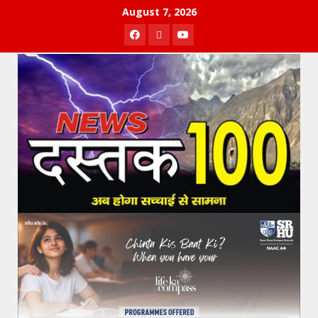
Skip
August 7, 2026
to
Facebook
Twitter
Youtube
content