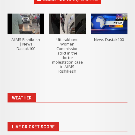
AIIMS Rishikesh
Uttarakhand
News Dastak100
| News
Women
Dastak100
Commission
strict in the
doctor
molestation case
in AIIMS
Rishikesh
WEATHER
LIVE CRICKET SCORE