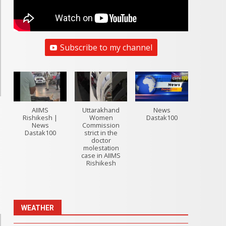
Subscribe to my channel
AIIMS
Uttarakhand
News
Rishikesh |
Women
Dastak100
News
Commission
Dastak100
strict in the
doctor
molestation
case in AIIMS
Rishikesh
WEATHER