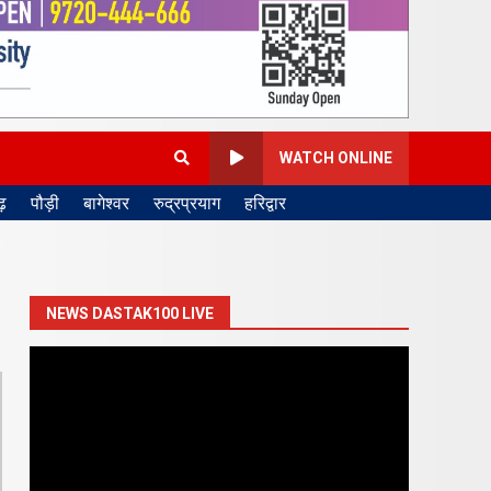
WATCH ONLINE
़
पौड़ी
बागेश्वर
रुद्रप्रयाग
हरिद्वार
NEWS DASTAK100 LIVE