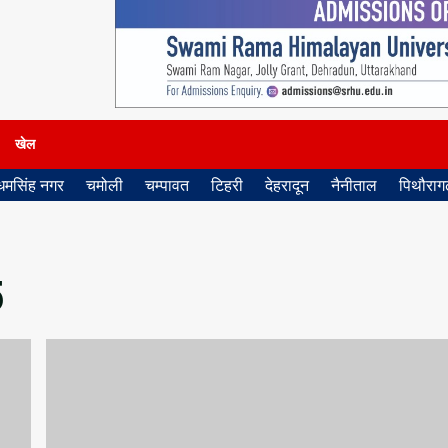
खेल
धमसिंह नगर
चमोली
चम्पावत
टिहरी
देहरादून
नैनीताल
पिथौरागढ
5