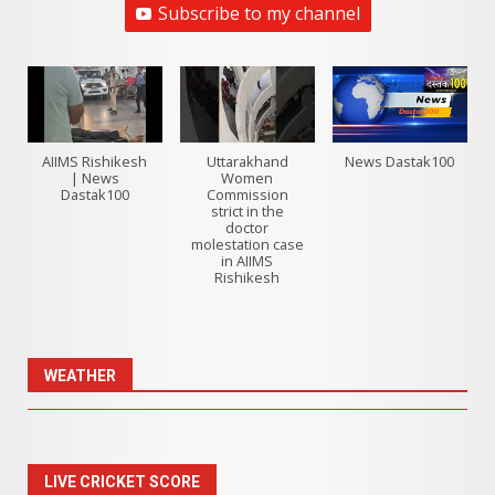
Subscribe to my channel
AIIMS Rishikesh
Uttarakhand
News Dastak100
| News
Women
Dastak100
Commission
strict in the
doctor
molestation case
in AIIMS
Rishikesh
WEATHER
LIVE CRICKET SCORE