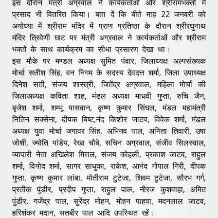
इस दौरान मंत्री अग्रवाल ने कार्यकर्ताओं और श्रीरामभक्तों में
प्रसाद भी वितरित किया। बता दें कि बीते माह 22 जनवरी को
अयोध्या में श्रीराम मंदिर में प्राण प्रतिष्ठा के दौरान श्रीरघुनाथ
मंदिर त्रिवेणी घाट पर मंत्री अग्रवाल ने कार्यकर्ताओं और श्रीराम
भक्तों के साथ कार्यक्रम का सीधा प्रसारण देखा था।
इस मौके पर मण्डल अध्यक्ष सुमित पंवार, जिलाध्यक्ष अल्पसंख्यक
मोर्चा सतीश सिंह, वन निगम के सदस्य देवदत्त शर्मा, जिला उपाध्यक्ष
दिनेश सती, संजय शास्त्री, जितेंद्र अग्रवाल, महिला मोर्चा की
जिलाअध्यक्ष कविता शाह, मंडल अध्यक्ष माधवी गुप्ता, रुचि जैन,
बृजेश शर्मा, शम्भू पासवान, कृष्ण कुमार सिंघल, मंडल महामंत्री
नितिन सक्सेना, दीपक बिष्ट,नंद किशोर जाटव, विवेक शर्मा, मंडल
अध्यक्ष युवा मोर्चा जगावर सिंह, अभिनव पाल, अनिता तिवारी, उषा
जोशी, ज्योति पांडेय, रेखा चौबे, सचिन अग्रवाल, संजीव सिलस्वाल,
व्यापारी नेता अखिलेश मित्तल, संजय कोहली, प्रकाश जाटव, राहुल
शर्मा, विनोद शर्मा, सागर साधुका, राकेश, आनंद गोपाल गिरी, दीपक
गुप्ता, कृष्ण कुमार लांबा, मोतीराम टुटेजा, शिवम टुटेजा, सौरभ गर्ग,
प्रतीक पुंडीर, प्रदीप गुप्ता, राहुल पाल, नीरज कुशवाहा, अमित
पुंडीर, गजेंद्र पाल, सुरेंद्र मोहन, मोहन पाहवा, मदनलाल जाटव,
हरिशंकर मदान, सतबीर पाल आदि उपस्थित रहें।