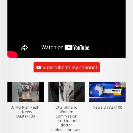
Subscribe to my channel
AIIMS Rishikesh
Uttarakhand
News Dastak100
| News
Women
Dastak100
Commission
strict in the
doctor
molestation case