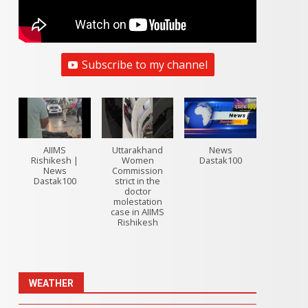
Subscribe to my channel
AIIMS
Uttarakhand
News
Rishikesh |
Women
Dastak100
News
Commission
Dastak100
strict in the
doctor
molestation
case in AIIMS
Rishikesh
WEATHER