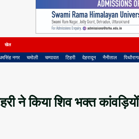
खेल
धमसिंह नगर
चमोली
चम्पावत
टिहरी
देहरादून
नैनीताल
पिथौरागढ
ी ने किया शिव भक्त कांवड़ियों