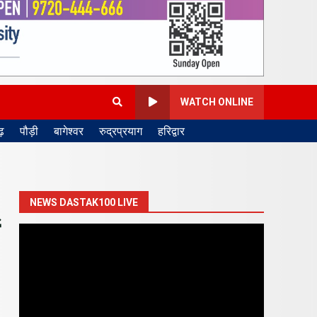
WATCH ONLINE
़
पौड़ी
बागेश्वर
रुद्रप्रयाग
हरिद्वार
NEWS DASTAK100 LIVE