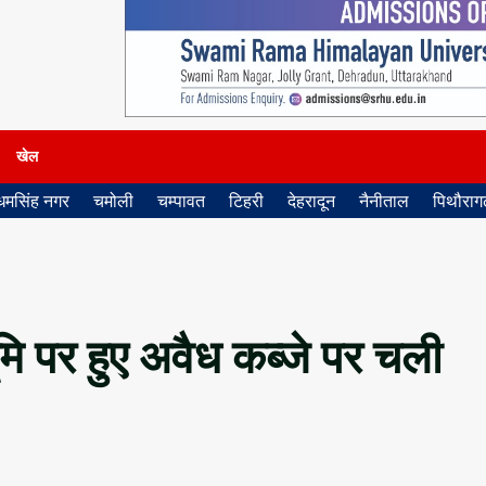
खेल
धमसिंह नगर
चमोली
चम्पावत
टिहरी
देहरादून
नैनीताल
पिथौरागढ
मि पर हुए अवैध कब्जे पर चली