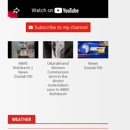
Subscribe to my channel
AIIMS
Uttarakhand
News
Rishikesh |
Women
Dastak100
News
Commission
Dastak100
strict in the
doctor
molestation
case in AIIMS
Rishikesh
WEATHER