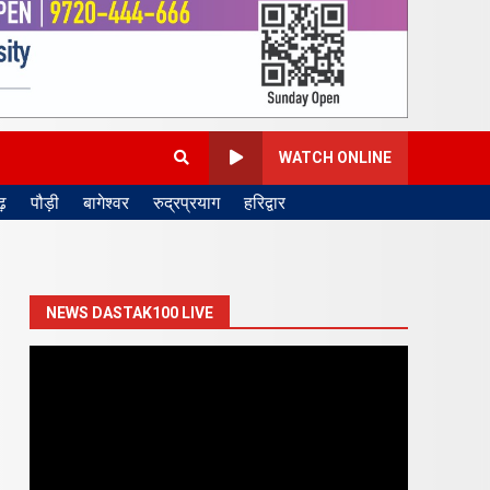
WATCH ONLINE
़
पौड़ी
बागेश्वर
रुद्रप्रयाग
हरिद्वार
NEWS DASTAK100 LIVE