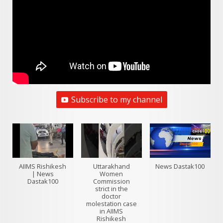
Subscribe to my channel
AIIMS Rishikesh
Uttarakhand
News Dastak100
| News
Women
Dastak100
Commission
strict in the
doctor
molestation case
in AIIMS
Rishikesh