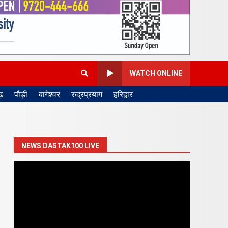
WATCH ONLINE
़
पौड़ी
बागेश्वर
रुद्रप्रयाग
हरिद्वार
NEWS DASTAK100 LIVE