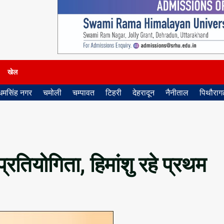
खेल
धमसिंह नगर
चमोली
चम्पावत
टिहरी
देहरादून
नैनीताल
पिथौरागढ
रतियोगिता, हिमांशु रहे प्रथम