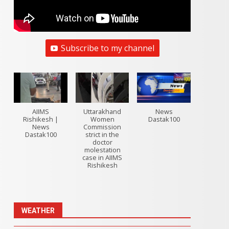
Subscribe to my channel
AIIMS
Uttarakhand
News
Rishikesh |
Women
Dastak100
News
Commission
Dastak100
strict in the
doctor
molestation
case in AIIMS
Rishikesh
WEATHER