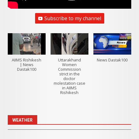
Subscribe to my channel
AIIMS Rishikesh
Uttarakhand
News Dastak100
| News
Women
Dastak100
Commission
strict in the
doctor
molestation case
in AIIMS
Rishikesh
WEATHER