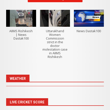
AIIMS Rishikesh
Uttarakhand
News Dastak100
| News
Women
Dastak100
Commission
strict in the
doctor
molestation case
in AIIMS
Rishikesh
WEATHER
LIVE CRICKET SCORE