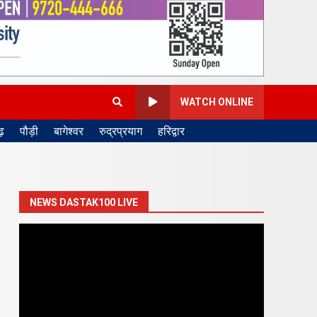
WATCH ONLINE
़
पौड़ी
बागेश्वर
रुद्रप्रयाग
हरिद्वार
NEWS DASTAK100 LIVE