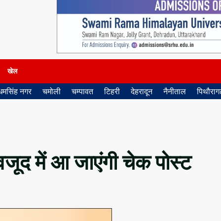
खेल
धमसिंह नगर
चमोली
चम्पावत
टिहरी
देहरादून
नैनीताल
पिथौरागढ
वजूद में आ जाएंगी चेक पोस्ट