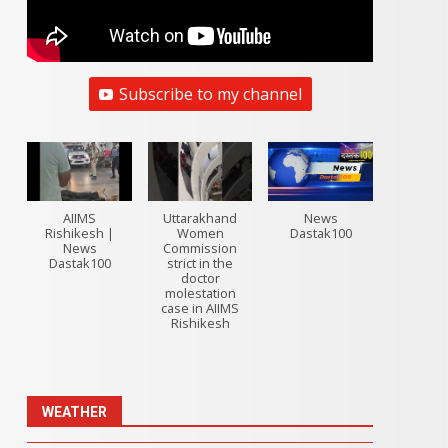
Subscribe to my channel
AIIMS
Uttarakhand
News
Rishikesh |
Women
Dastak100
News
Commission
Dastak100
strict in the
doctor
molestation
case in AIIMS
Rishikesh
WEATHER