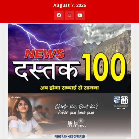
Skip
August 7, 2026
to
Facebook
Twitter
Youtube
content