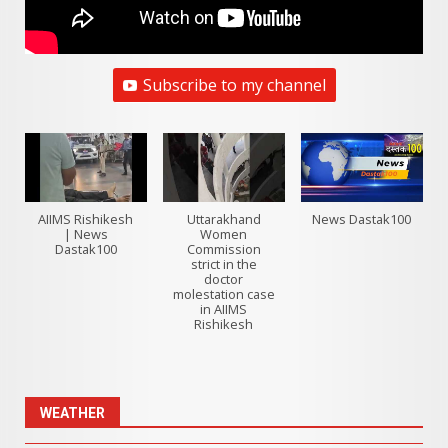
Subscribe to my channel
AIIMS Rishikesh
Uttarakhand
News Dastak100
| News
Women
Dastak100
Commission
strict in the
doctor
molestation case
in AIIMS
Rishikesh
WEATHER