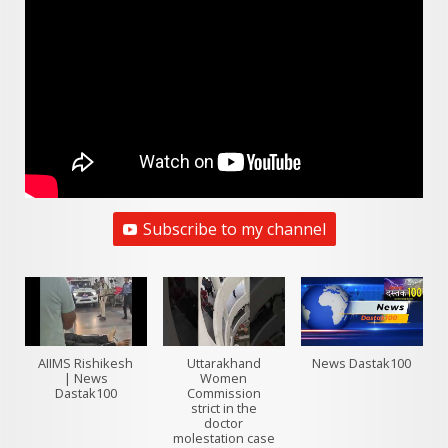
Subscribe to my channel
AIIMS Rishikesh
Uttarakhand
News Dastak100
| News
Women
Dastak100
Commission
strict in the
doctor
molestation case