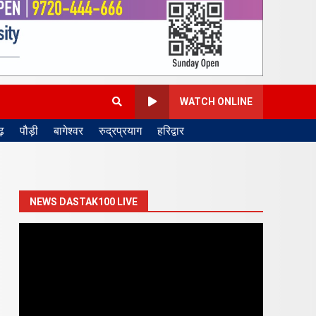
WATCH ONLINE
़
पौड़ी
बागेश्वर
रुद्रप्रयाग
हरिद्वार
NEWS DASTAK100 LIVE