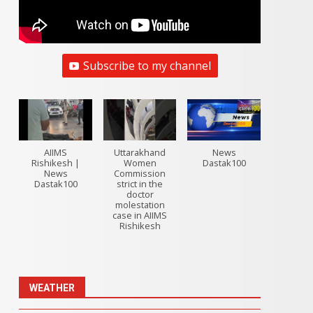
Subscribe to my channel
AIIMS
Uttarakhand
News
Rishikesh |
Women
Dastak100
News
Commission
Dastak100
strict in the
doctor
molestation
case in AIIMS
Rishikesh
WEATHER