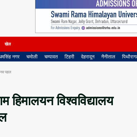
खेल
धमसिंह नगर
चमोली
चम्पावत
टिहरी
देहरादून
नैनीताल
पिथौरागढ
भिनव पहल
म हिमालयन विश्वविद्यालय
हल