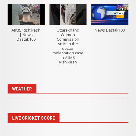
AIIMS Rishikesh
Uttarakhand
News Dastak100
| News
Women
Dastak100
Commission
strict in the
doctor
molestation case
in AIIMS
Rishikesh
WEATHER
LIVE CRICKET SCORE