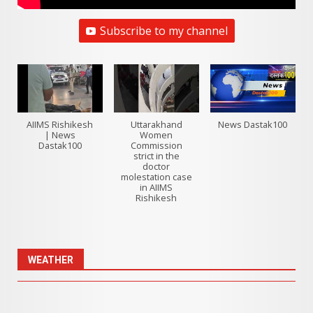
Subscribe to my channel
AIIMS Rishikesh
Uttarakhand
News Dastak100
| News
Women
Dastak100
Commission
strict in the
doctor
molestation case
in AIIMS
Rishikesh
WEATHER