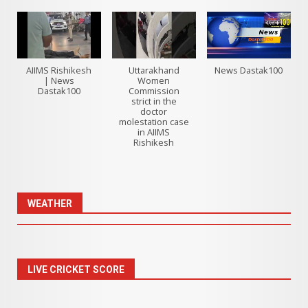
AIIMS Rishikesh
Uttarakhand
News Dastak100
| News
Women
Dastak100
Commission
strict in the
doctor
molestation case
in AIIMS
Rishikesh
WEATHER
LIVE CRICKET SCORE