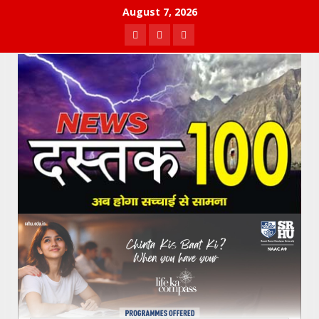
Skip
August 7, 2026
to
Facebook
Twitter
Youtube
content