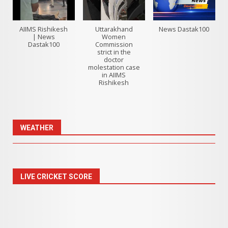
AIIMS Rishikesh
Uttarakhand
News Dastak100
| News
Women
Dastak100
Commission
strict in the
doctor
molestation case
in AIIMS
Rishikesh
WEATHER
LIVE CRICKET SCORE