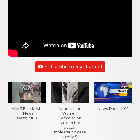
Subscribe to my channel
AIIMS Rishikesh
Uttarakhand
News Dastak100
| News
Women
Dastak100
Commission
strict in the
doctor
molestation case
in AIIMS