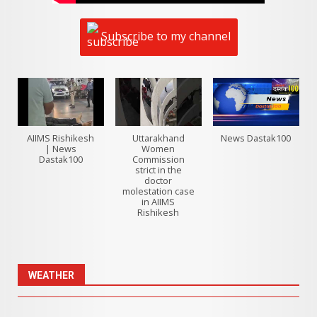
Subscribe to my channel
AIIMS Rishikesh
Uttarakhand
News Dastak100
| News
Women
Dastak100
Commission
strict in the
doctor
molestation case
in AIIMS
Rishikesh
WEATHER