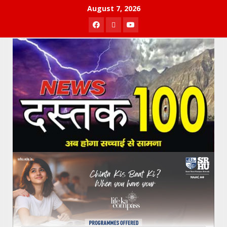
Skip
August 7, 2026
to
Facebook
Twitter
Youtube
content