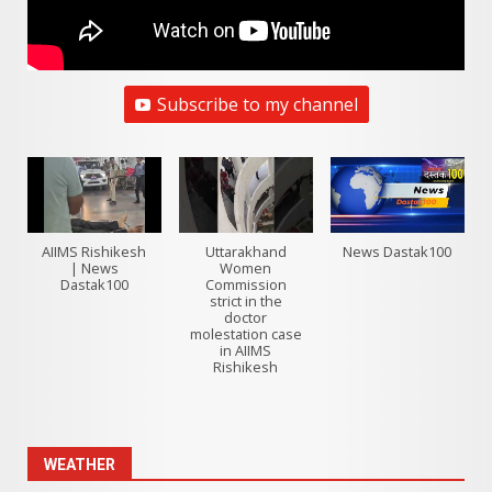
Subscribe to my channel
AIIMS Rishikesh
Uttarakhand
News Dastak100
| News
Women
Dastak100
Commission
strict in the
doctor
molestation case
in AIIMS
Rishikesh
WEATHER