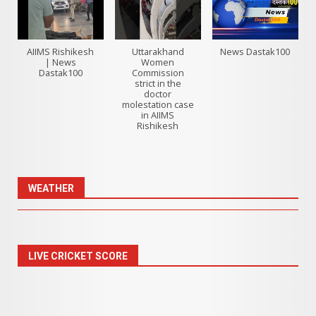
AIIMS Rishikesh
Uttarakhand
News Dastak100
| News
Women
Dastak100
Commission
strict in the
doctor
molestation case
in AIIMS
Rishikesh
WEATHER
LIVE CRICKET SCORE