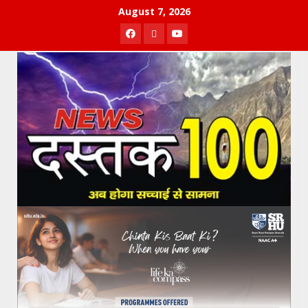
Skip
August 7, 2026
to
Facebook
Twitter
Youtube
content