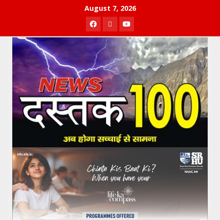
Skip
August 7, 2026
to
Facebook
Twitter
Youtube
content