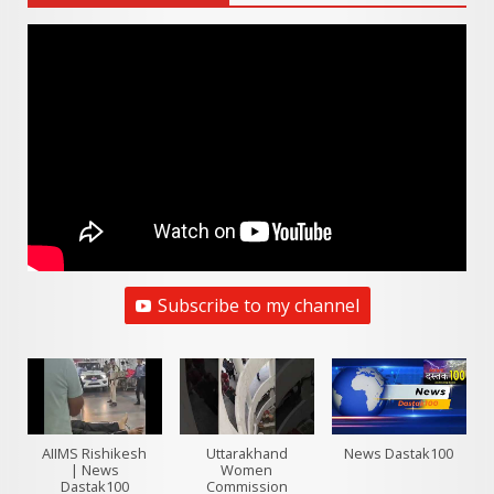
Subscribe to my channel
AIIMS Rishikesh
Uttarakhand
News Dastak100
| News
Women
Dastak100
Commission