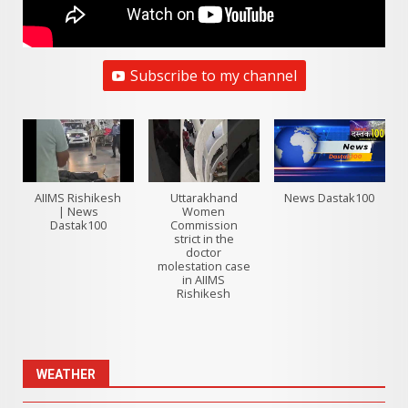
Subscribe to my channel
AIIMS Rishikesh
Uttarakhand
News Dastak100
| News
Women
Dastak100
Commission
strict in the
doctor
molestation case
in AIIMS
Rishikesh
WEATHER