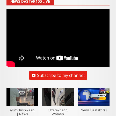
NEWS DASTAK100 LIVE
Subscribe to my channel
AIIMS Rishikesh
Uttarakhand
News Dastak100
| News
Women