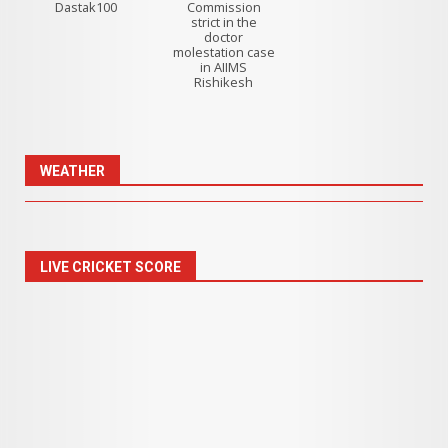
Dastak100
Commission
strict in the
doctor
molestation case
in AIIMS
Rishikesh
WEATHER
LIVE CRICKET SCORE