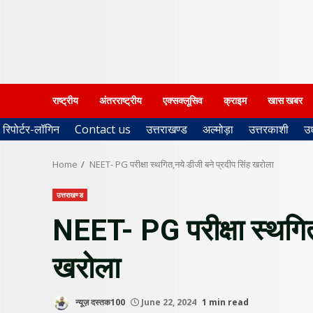
राष्ट्रीय
अंतरराष्ट्रीय
एक्सक्लूसिव
क्राइम
खास खबर
रिपोर्टर-लॉगिन
Contact us
उत्तराखण्ड
अल्मोड़ा
उत्तरकाशी
उ
Home
NEET- PG परीक्षा स्थगित,नये डीजी बने प्रदीप सिंह खरोला
उत्तराखण्ड
NEET- PG परीक्षा स्थगित
खरोला
न्यूज़ दस्तक100
June 22, 2024
1 min read