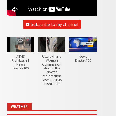
Subscribe to my channel
AIIMS
Uttarakhand
News
Rishikesh |
Women
Dastak100
News
Commission
Dastak100
strict in the
doctor
molestation
case in AIIMS
Rishikesh
WEATHER