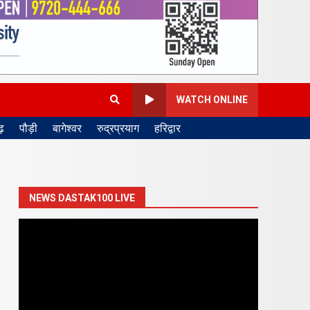
WATCH ONLINE
़
पौड़ी
बागेश्वर
रुद्रप्रयाग
हरिद्वार
NEWS DASTAK100 LIVE