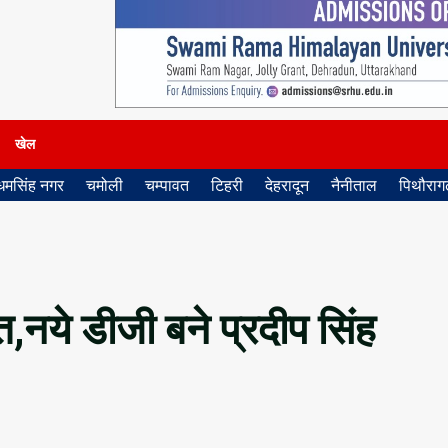
खेल
धमसिंह नगर
चमोली
चम्पावत
टिहरी
देहरादून
नैनीताल
पिथौरागढ
,नये डीजी बने प्रदीप सिंह