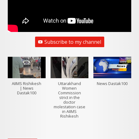
Subscribe to my channel
AIIMS Rishikesh
Uttarakhand
News Dastak100
| News
Women
Dastak100
Commission
strict in the
doctor
molestation case
in AIIMS
Rishikesh