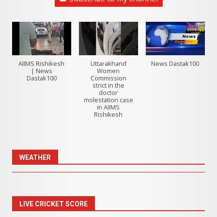
AIIMS Rishikesh
Uttarakhand
News Dastak100
| News
Women
Dastak100
Commission
strict in the
doctor
molestation case
in AIIMS
Rishikesh
WEATHER
LIVE CRICKET SCORE