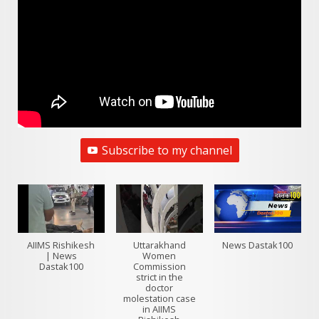
Subscribe to my channel
AIIMS Rishikesh
Uttarakhand
News Dastak100
| News
Women
Dastak100
Commission
strict in the
doctor
molestation case
in AIIMS