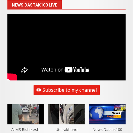
NEWS DASTAK100 LIVE
Subscribe to my channel
AIIMS Rishikesh
Uttarakhand
News Dastak100