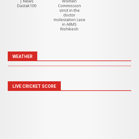
| News
Women
Dastak100
Commission
strict in the
doctor
molestation case
in AIIMS
Rishikesh
WEATHER
LIVE CRICKET SCORE