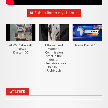
Subscribe to my channel
AIIMS Rishikesh
Uttarakhand
News Dastak100
| News
Women
Dastak100
Commission
strict in the
doctor
molestation case
in AIIMS
Rishikesh
WEATHER