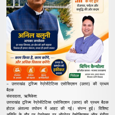
– उत्तराखंड टूरिज्म रेप्रेसेंटेटिव्स एसोसिएशन (उतरा) की प्रथम
बैठक
संवाददाता, ऋषिकेश:
उत्तराखंड टूरिज्म रेप्रेसेंटेटिव्स एसोसिएशन (उतरा) की प्रथम बैठक
होटल अंताल्या तपोवन में आहट की गई। संपन्न हुई। विशिष्ट
अतिथि के तौर पर ऐडवेन्चर टूर ऑपरेटर ऐसोसिएशन ऑफ इंडीया