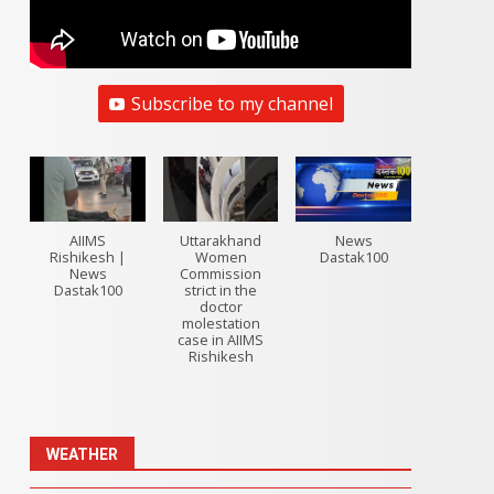
Subscribe to my channel
AIIMS
Uttarakhand
News
Rishikesh |
Women
Dastak100
News
Commission
Dastak100
strict in the
doctor
molestation
case in AIIMS
Rishikesh
WEATHER