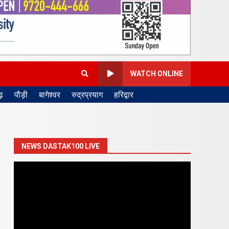
WATCH ONLINE
़
पौड़ी
बागेश्वर
रुद्रप्रयाग
हरिद्वार
NEWS DASTAK100 LIVE