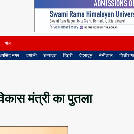
खेल
धमसिंह नगर
चमोली
चम्पावत
टिहरी
देहरादून
नैनीताल
पिथौरागढ
 विकास मंत्री का पुतला