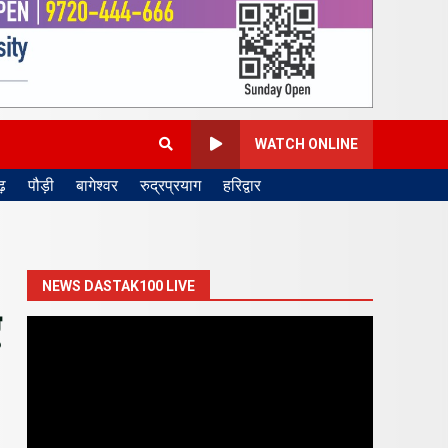
WATCH ONLINE
़
पौड़ी
बागेश्वर
रुद्रप्रयाग
हरिद्वार
NEWS DASTAK100 LIVE