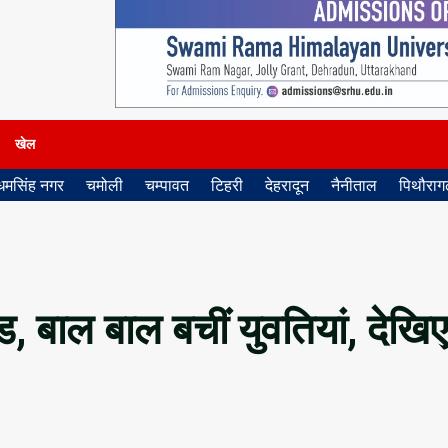
खेल
धमसिंह नगर
चमोली
चम्पावत
टिहरी
देहरादून
नैनीताल
पिथौरागढ
ांड, बाल बाल बचीं युवतियां, देखिए