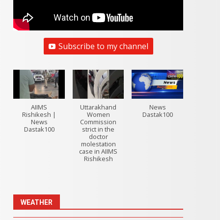
Subscribe to my channel
AIIMS
Uttarakhand
News
Rishikesh |
Women
Dastak100
News
Commission
Dastak100
strict in the
doctor
molestation
case in AIIMS
Rishikesh
WEATHER