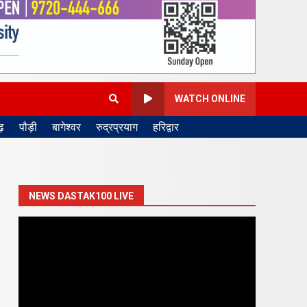
WATCH ONLINE
़
पौड़ी
बागेश्वर
रुद्रप्रयाग
हरिद्वार
NEWS DASTAK100 LIVE