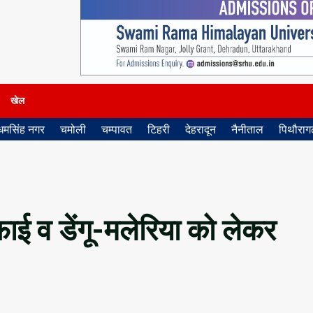
खेल
धमसिंह नगर
चमोली
चम्पावत
टिहरी
देहरादून
नैनीताल
पिथौरागढ
ई व डेंगू-मलेरिया को लेकर