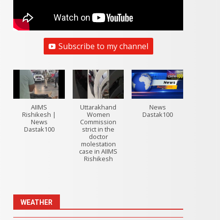
Subscribe to my channel
AIIMS
Uttarakhand
News
Rishikesh |
Women
Dastak100
News
Commission
Dastak100
strict in the
doctor
molestation
case in AIIMS
Rishikesh
WEATHER